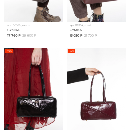
арт.
06368_moro
арт.
06364_must
СУМКА
СУМКА
17 760 ₽
29 600 ₽
13 020 ₽
21 700 ₽
-40%
-40%