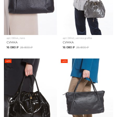
арт.
06144_nero
арт.
06142_vernice grafite
СУМКА
СУМКА
16 080 ₽
26 800 ₽
16 080 ₽
26 800 ₽
-40%
-40%