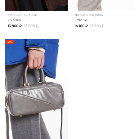
арт.
06347_burgundy
арт.
06315_burgundy
СУМКА
СУМКА
13 800 ₽
23 000 ₽
14 160 ₽
23 600 ₽
-40%