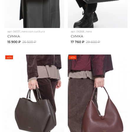
арт.
06137_nero con cucitura
арт.
06368_nero
СУМКА
СУМКА
15 900 ₽
26 500 ₽
17 760 ₽
29 600 ₽
-40%
-40%