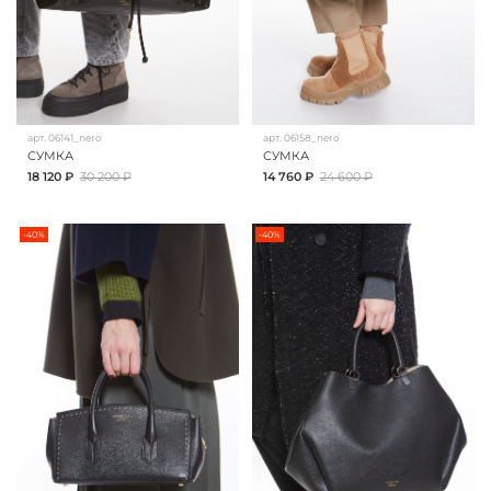
арт.
06141_nero
арт.
06158_nero
СУМКА
СУМКА
18 120 ₽
30 200 ₽
14 760 ₽
24 600 ₽
-40%
-40%