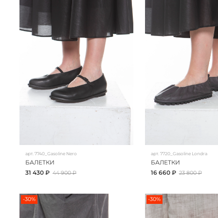
арт.
7740_Gasoline Nero
арт.
7720_Gasoline Londra
БАЛЕТКИ
БАЛЕТКИ
31 430 ₽
16 660 ₽
44 900 ₽
23 800 ₽
-30%
-30%