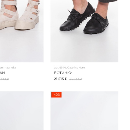
on magnolia
арт.
9944_Gasoline Nero
КИ
БОТИНКИ
21 515 ₽
 900 ₽
33 100 ₽
-40%