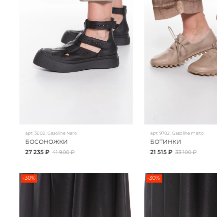
арт.
3802_Gasoline Nero
арт.
9782_Gasoline malto
БОСОНОЖКИ
БОТИНКИ
27 235 ₽
21 515 ₽
41 900 ₽
33 100 ₽
-30%
-30%