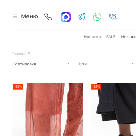
Меню
Новинки
SALE
Нижнее
Товаров
21
Цена
Сортировка
-35%
-35%