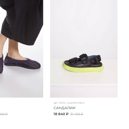
арт.
3404_Gasoline Nero
САНДАЛИИ
18 840 ₽
 100 ₽
31 400 ₽