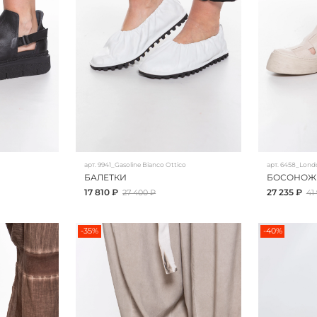
арт.
9941_Gasoline Bianco Ottico
арт.
6458_Lond
БАЛЕТКИ
БОСОНОЖ
17 810 ₽
27 235 ₽
27 400 ₽
41
-35%
-40%