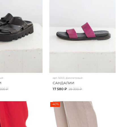
ый
арт.
5003_фиолетовый
И
САНДАЛИИ
17 580 ₽
 200 ₽
29 300 ₽
-40%