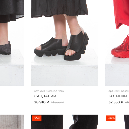
арт.
7621_Gasoline Nero
арт.
7301_Gasoli
САНДАЛИИ
БОТИНКИ
28 910 ₽
32 550 ₽
41 300 ₽
46
-45%
-30%