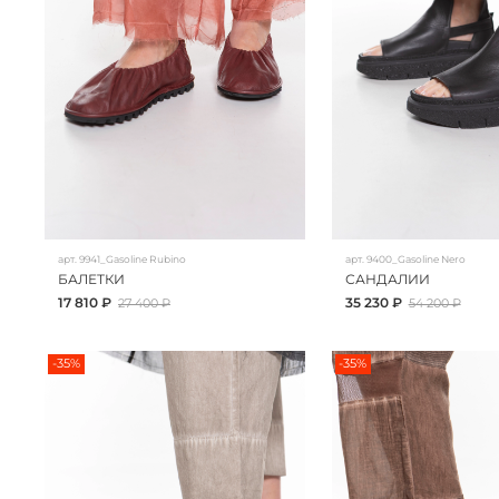
арт.
9941_Gasoline Rubino
арт.
9400_Gasoline Nero
БАЛЕТКИ
САНДАЛИИ
17 810 ₽
35 230 ₽
27 400 ₽
54 200 ₽
-35%
-35%