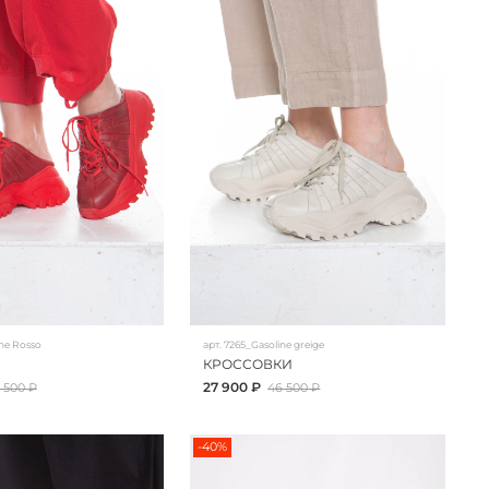
ne Rosso
арт.
7265_Gasoline greige
КРОССОВКИ
27 900 ₽
 500 ₽
46 500 ₽
-40%