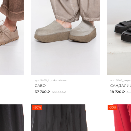
арт.
9460_London stone
арт.
5045_черн
САБО
САНДАЛИ
37 700 ₽
18 720 ₽
58 000 ₽
31
-30%
-30%