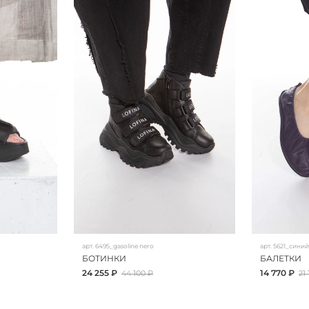
арт.
6495_gasoline nero
арт.
5621_синий
БОТИНКИ
БАЛЕТКИ
24 255 ₽
14 770 ₽
44 100 ₽
21