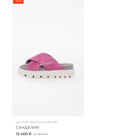
-50%
арт.
2009_gasoline bouganville
САНДАЛИИ
12 400 ₽
24 800 ₽