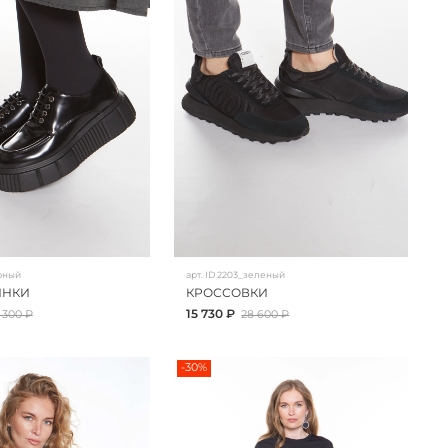
рный
арт.
ID 2203_зеленый
ИНКИ
КРОССОВКИ
15 730 ₽
 300 ₽
28 600 ₽
-30%