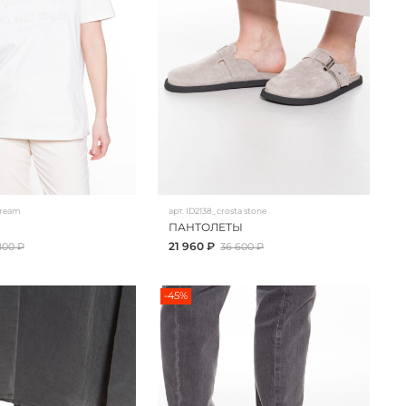
cream
арт.
ID2138_crosta stone
ПАНТОЛЕТЫ
21 960 ₽
800 ₽
36 600 ₽
-45%