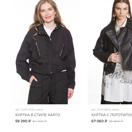
арт.
O051-0032_black
арт.
ZO12-6803_black
КУРТКА В СТИЛЕ КАРГО
КУРТКА С ЛОГОТИП
59 290 ₽
67 060 ₽
84 700 ₽
95 800 ₽