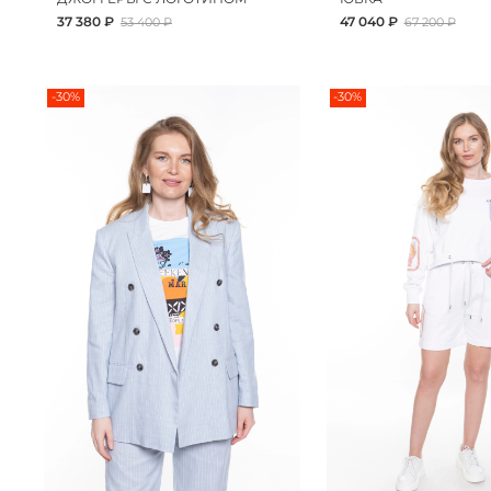
37 380 ₽
47 040 ₽
53 400 ₽
67 200 ₽
-30%
-30%