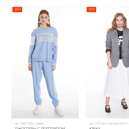
-30%
-30%
арт.
AB01-7604_celeste
арт.
C101-1504_riga base bianco
ДЖОГГЕРЫ С ЛОГОТИПОМ
ЮБКА