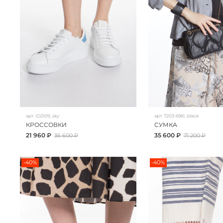
арт.
ID2109_sky
арт.
7203-6961_black
КРОССОВКИ
СУМКА
21 960 ₽
35 600 ₽
36 600 ₽
71 200 ₽
-40%
-40%