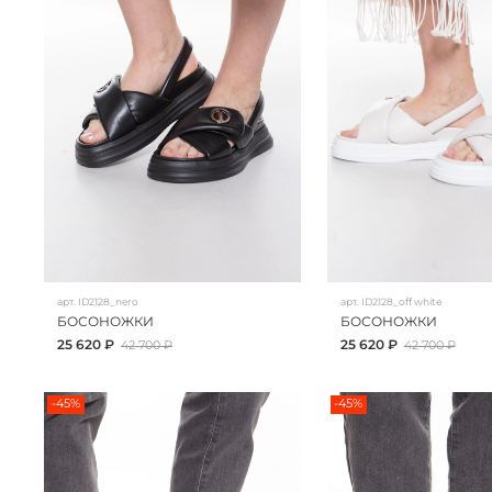
арт.
ID2128_nero
арт.
ID2128_off white
БОСОНОЖКИ
БОСОНОЖКИ
25 620 ₽
25 620 ₽
42 700 ₽
42 700 ₽
-45%
-45%