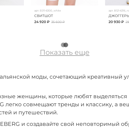
арт.
E011-6300_white
арт.
B121-6316_r
СВИТШОТ
ДЖОГГЕРЫ
24 920 ₽
20 930 ₽
35 600 ₽
29