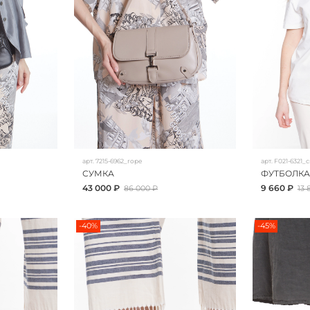
арт.
7215-6962_rope
арт.
F021-6321_
СУМКА
ФУТБОЛКА
43 000 ₽
9 660 ₽
86 000 ₽
13 
-40%
-45%