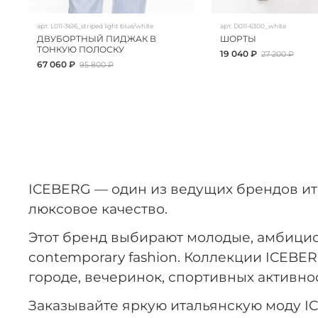
арт.
L011-3616_striped light blue/white
арт.
D011-6300_white
ДВУБОРТНЫЙ ПИДЖАК В
ШОРТЫ
ТОНКУЮ ПОЛОСКУ
19 040 ₽
27 200 ₽
67 060 ₽
95 800 ₽