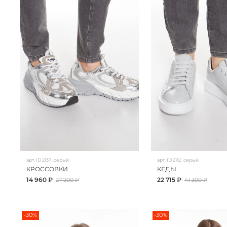
арт.
ID 2137_серый
арт.
ID 2112_серый
КРОССОВКИ
КЕДЫ
14 960 ₽
22 715 ₽
27 200 ₽
41 300 ₽
-30%
-30%