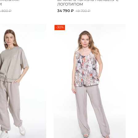
И
ЛОГОТИПОМ
34 790 ₽
4 800 ₽
49 700 ₽
-30%