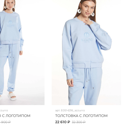
zzurro
арт.
E051-6316_azzurro
 С ЛОГОТИПОМ
ТОЛСТОВКА С ЛОГОТИПОМ
22 610 ₽
 900 ₽
32 300 ₽