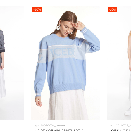
-30%
-30%
арт.
A007-7604_celeste
арт.
C021-0127_
ХЛОПКОВЫЙ СВИТШОТ С
ЮБКА С 