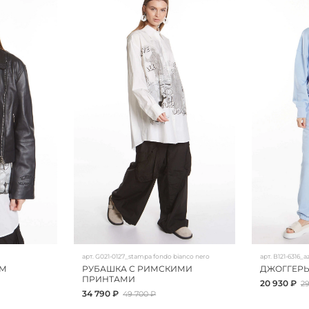
арт.
G021-0127_stampa fondo bianco nero
арт.
B121-6316_a
ОМ
РУБАШКА С РИМСКИМИ
ДЖОГГЕРЫ
ПРИНТАМИ
20 930 ₽
29
34 790 ₽
49 700 ₽