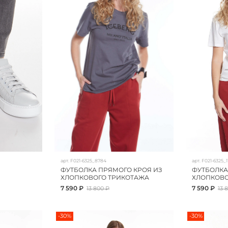
арт.
F021-6325_8784
арт.
F021-6325_11
ФУТБОЛКА ПРЯМОГО КРОЯ ИЗ
ФУТБОЛКА
ХЛОПКОВОГО ТРИКОТАЖА
ХЛОПКОВО
7 590 ₽
7 590 ₽
13 800 ₽
13 
-30%
-30%