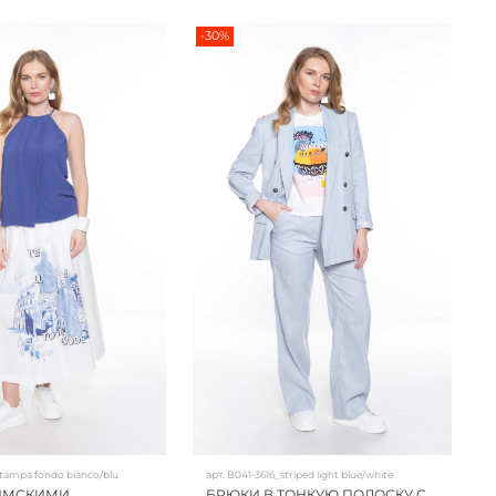
-30%
stampa fondo bianco/blu
арт.
B041-3616_striped light blue/white
РИМСКИМИ
БРЮКИ В ТОНКУЮ ПОЛОСКУ С