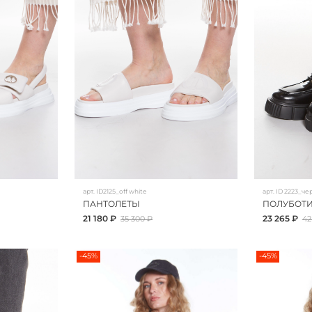
арт.
ID2125_off white
арт.
ID 2223_че
ПАНТОЛЕТЫ
ПОЛУБOТ
21 180 ₽
23 265 ₽
35 300 ₽
42
-45%
-45%