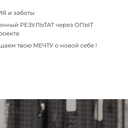
Я и заботы
венный РЕЗУЛЬТАТ через ОПЫТ
роекта
щаем твою МЕЧТУ о новой себе !