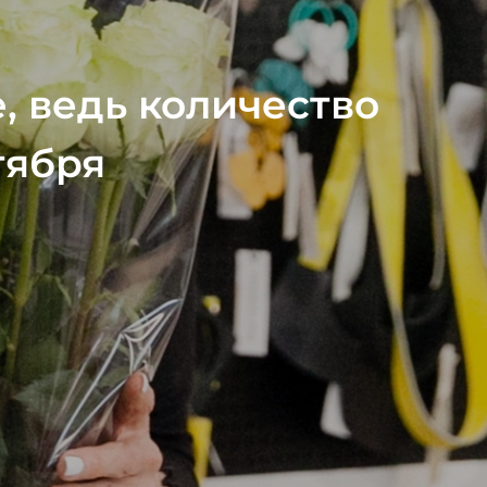
е, ведь количество
тября