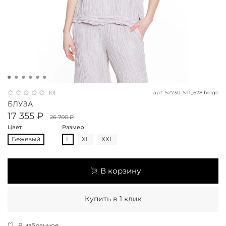
арт.
52730-ST1_628 beige
(0)
БЛУЗА
17 355 ₽
26 700 ₽
Цвет
Размер
Бежевый
L
XL
XXL
В корзину
Купить в 1 клик
В избранное