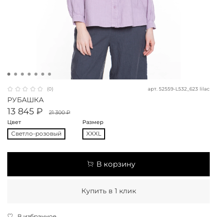
арт.
52559-L532_623 lilac
(0)
РУБАШКА
13 845 ₽
21 300 ₽
Цвет
Размер
Светло-розовый
XXXL
В корзину
Купить в 1 клик
В избранное