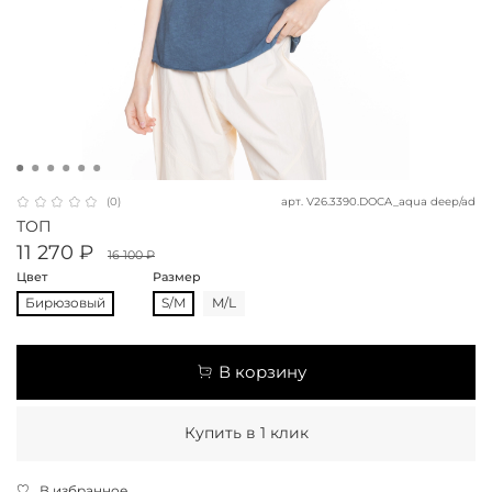
арт.
V26.3390.DOCA_aqua deep/ad
(0)
ТОП
11 270 ₽
16 100 ₽
Цвет
Размер
Бирюзовый
S/M
M/L
В корзину
Купить в 1 клик
В избранное