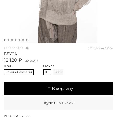
арт.
S165_wet sand
(0)
БЛУЗА
12 120 ₽
20 200 ₽
Цвет
Размер
Темно-бежевый
XL
XXL
В корзину
Купить в 1 клик
В избранное