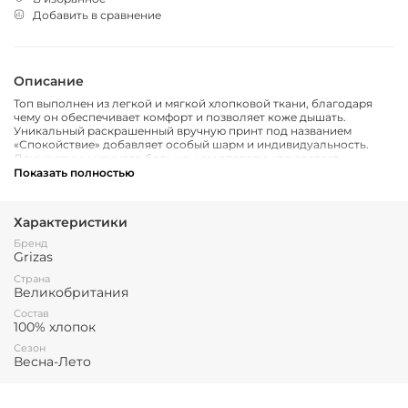
Добавить в сравнение
Описание
Топ выполнен из легкой и мягкой хлопковой ткани, благодаря
чему он обеспечивает комфорт и позволяет коже дышать.
Уникальный раскрашенный вручную принт под названием
«Спокойствие» добавляет особый шарм и индивидуальность.
Длина спины немного больше, чем спереди, что создает
интересный силуэт и обеспечивает дополнительный комфорт.
Показать полностью
Свободная посадка позволяет чувствовать себя непринужденно.
Характеристики
Бренд
Grizas
Страна
Великобритания
Состав
100% хлопок
Сезон
Весна-Лето