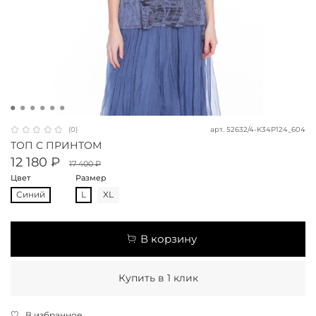
арт.
52632/4-K34P124_604
(0)
ТОП С ПРИНТОМ
12 180 ₽
17 400 ₽
Цвет
Размер
Синий
L
XL
В корзину
Купить в 1 клик
В избранное