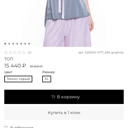
арт.
52632/4-S177_284 graphite
(0)
ТОП
15 440 ₽
19 300 ₽
Цвет
Размер
Темно-серый
XL
В корзину
Купить в 1 клик
В избранное