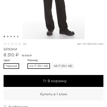
арт.
241 BAILAD_nero
(0)
БРЮКИ
8 310 ₽
15 100 ₽
Цвет
Размер
Черный
44 IT (RU 46)
46 IT (RU 48)
В корзину
Купить в 1 клик
В избранное