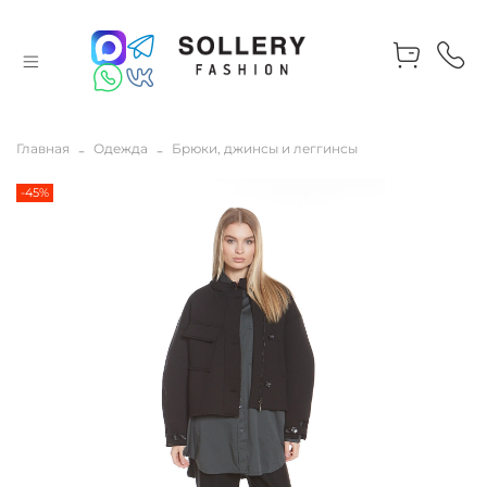
Главная
Одежда
Брюки, джинсы и леггинсы
-45%