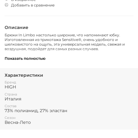
Добавить в сравнение
Описание
Брюки In Limbo настолько широкие, что напоминают юбку.
Изготовленная из трикотажа Sensitive®, очень удобного и
шелковистого на ощупь, эта универсальная модель, свежая и
воздушная, подойдет для самых разных случаев.
Эластичный пояс со шлевками и металлической пряжкой с
Показать полностью
логотипом. Боковые прорезные карманы. Задние прорезные
карманы. Складки спереди. Съемная цепочка. Длина до
щиколотки.
Характеристики
Бренд
HIGH
Страна
Италия
Состав
73% полиамид, 27% эластан
Сезон
Весна-Лето