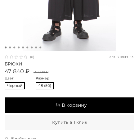
арт.
S01809_199
(0)
БРЮКИ
47 840 ₽
59 800 ₽
Цвет
Размер
Черный
48 (50)
В корзину
Купить в 1 клик
В избранное