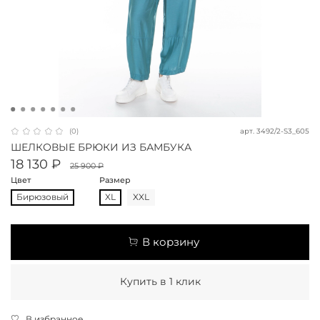
арт.
3492/2-S3_605
(0)
ШЕЛКОВЫЕ БРЮКИ ИЗ БАМБУКА
18 130 ₽
25 900 ₽
Цвет
Размер
Бирюзовый
XL
XXL
В корзину
Купить в 1 клик
В избранное