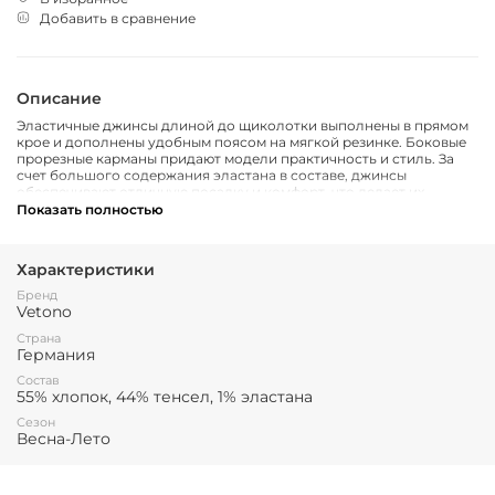
Добавить в сравнение
Описание
Эластичные джинсы длиной до щиколотки выполнены в прямом
крое и дополнены удобным поясом на мягкой резинке. Боковые
прорезные карманы придают модели практичность и стиль. За
счет большого содержания эластана в составе, джинсы
обеспечивают отличную посадку и комфорт, что делает их
идеальным выбором для повседневных образов.
Показать полностью
Характеристики
Бренд
Vetono
Страна
Германия
Состав
55% хлопок, 44% тенсел, 1% эластана
Сезон
Весна-Лето