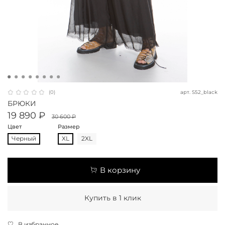
арт.
S52_black
(0)
БРЮКИ
19 890 ₽
30 600 ₽
Цвет
Размер
Черный
XL
2XL
В корзину
Купить в 1 клик
В избранное