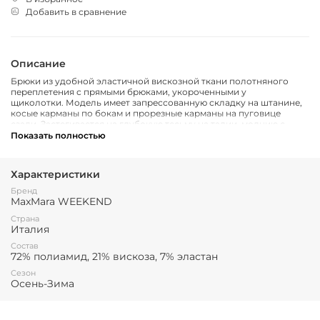
Добавить в сравнение
Описание
Брюки из удобной эластичной вискозной ткани полотняного
переплетения с прямыми брюками, укороченными у
щиколотки.
Модель имеет запрессованную складку на штанине,
косые карманы по бокам и прорезные карманы на пуговице
сзади.
Застегивается на глубокую тесьму на талии, молнию с
клапаном и крючком.
Показать полностью
Характеристики
Бренд
MaxMara WEEKEND
Страна
Италия
Состав
72% полиамид, 21% вискоза, 7% эластан
Сезон
Осень-Зима