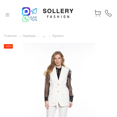
Главная
Одежда
...
Брюки
-45%