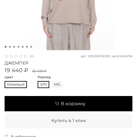
арт.
V25.3261.BCKF_sand shell/SA
(0)
ДЖЕМПЕР
19 440 ₽
32 400 ₽
Цвет
Размер
Бежевый
S/M
M/L
В корзину
Купить в 1 клик
В избранное