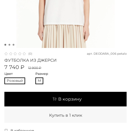
арт.
DEODARA_006 petalo
(0)
ФУТБОЛКА ИЗ ДЖЕРСИ
7 740 ₽
12 900 ₽
Цвет
Размер
Розовый
M
В корзину
Купить в 1 клик
В избранное