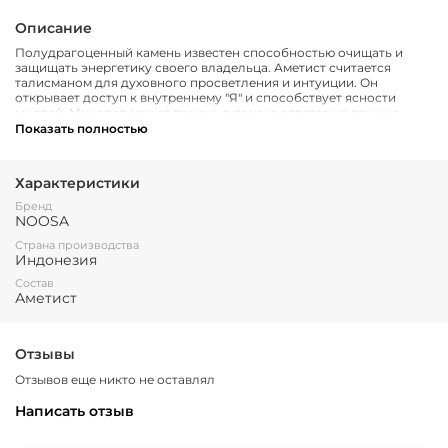
Описание
Полудрагоценный камень известен способностью очищать и
защищать энергетику своего владельца. Аметист считается
талисманом для духовного просветления и интуиции. Он
открывает доступ к внутреннему "Я" и способствует ясности
мыслей. Минерал может помочь в поиске ответов на важные
жизненные вопросы и в принятии правильных решений.
Показать полностью
Бытует мнение, что этот камень способствует расслаблению и
помогает восстановить эмоциональное равновесие. Также
Характеристики
аметист используется для защиты от негативных воздействий. Он
создает своего рода щит вокруг своего владельца, помогая
Бренд
избежать манипуляций со стороны окружающих. Носите аметист,
NOOSA
чтобы привлечь удачу и благополучие.
Страна производства
Индонезия
Состав
Аметист
Отзывы
Отзывов еще никто не оставлял
Написать отзыв