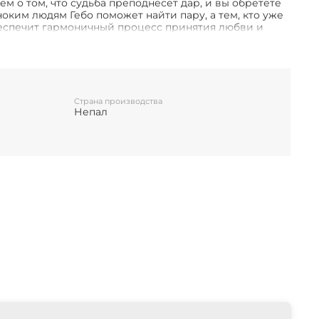
 о том, что судьба преподнесет дар, и вы обретете
оким людям Гебо поможет найти пару, а тем, кто уже
беспечит гармоничный процесс принятия любви и
ачи. Руна учит быть благодарными и отплачивать
обро той же монетой. Наконец, этот знак Старшего
ость сотрудничества и поддержки.
Страна производства
Непал