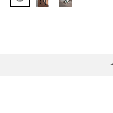
О
8 800 511-51-95
+7 929 963-52-47
ООО "А-ФЭШЕН", ИНН/КПП 9715351268/771501001