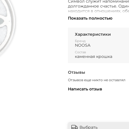
Символ служит напоминанием
долгожданное счастье. Один
находится в отношениях, о
энергии, и их взаимной отд
Показать полностью
окружающим в ответ на их д
Футарка подчеркивает важн
Характеристики
Бренд
NOOSA
Состав
каменная крошка
Отзывы
Отзывов еще никто не оставлял
Написать отзыв
Выбрать