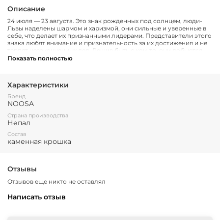
Описание
24 июля — 23 августа. Это знак рожденных под солнцем, люди-
Львы наделены шармом и харизмой, они сильные и уверенные в
себе, что делает их признанными лидерами. Представители этого
знака любят внимание и признательность за их достижения и не
терпят незаконченных дел. Решив быть с кем-то, они добьются
этого любым путем.
Показать полностью
Характеристики
Бренд
NOOSA
Страна производства
Непал
Состав
каменная крошка
Отзывы
Отзывов еще никто не оставлял
Написать отзыв