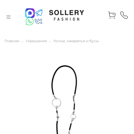
Главная
Украшения
Колье, ожерелья и бусы