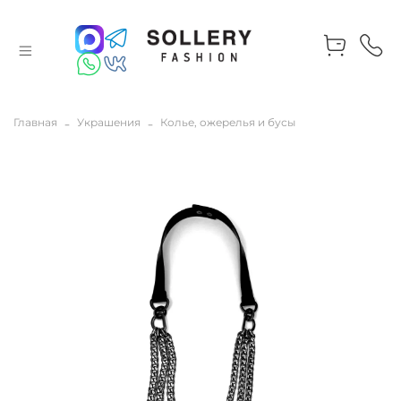
Главная
Украшения
Колье, ожерелья и бусы