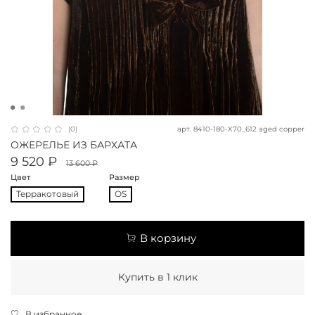
арт.
8410-180-X70_612 aged copper
(0)
ОЖЕРЕЛЬЕ ИЗ БАРХАТА
9 520 ₽
13 600 ₽
Цвет
Размер
Терракотовый
OS
В корзину
Купить в 1 клик
В избранное