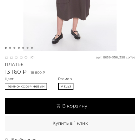
арт.
8656-056_358 coffee
(0)
ПЛАТЬЕ
13 160 ₽
18 800 ₽
Цвет
Размер
Темно-коричневый
V (52)
В корзину
Купить в 1 клик
В избранное