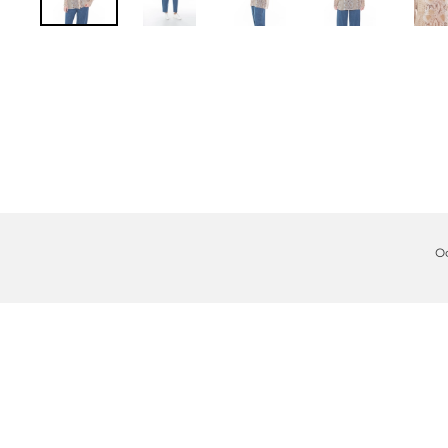
О
8 800 511-51-95
+7 929 963-52-47
ООО "А-ФЭШЕН", ИНН/КПП 9715351268/771501001