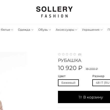
 белье
Одежда
Обувь
Аксессуары
Украшения
П
(0)
РУБАШКА
10 920 ₽
18 200 ₽
Цвет
Размер
Бежевый
48 IT (RU
В корзину