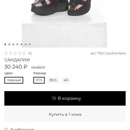
арт.
7163_Gasoline Nero
(0)
САНДАЛИИ
30 240 ₽
43 200 ₽
Цвет
Размер
Черный
37.5
38.5
40
В корзину
Купить в 1 клик
В избранное