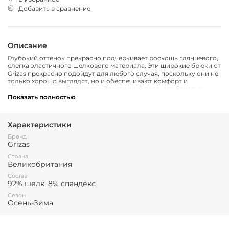
Добавить в сравнение
Описание
Глубокий оттенок прекрасно подчеркивает роскошь глянцевого,
слегка эластичного шелкового материала. Эти широкие брюки от
Grizas прекрасно подойдут для любого случая, поскольку они не
только хорошо выглядят, но и обеспечивают комфорт и
ощущение расслабленности. Эластичный пояс, два боковых
кармана.
Показать полностью
Характеристики
Бренд
Grizas
Страна
Великобритания
Состав
92% шелк, 8% спандекс
Сезон
Осень-Зима