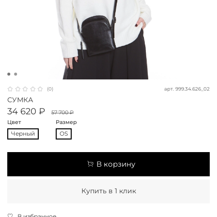
арт.
999.34.626_02
(0)
СУМКА
34 620 ₽
57 700 ₽
Цвет
Размер
Черный
OS
В корзину
Купить в 1 клик
В избранное