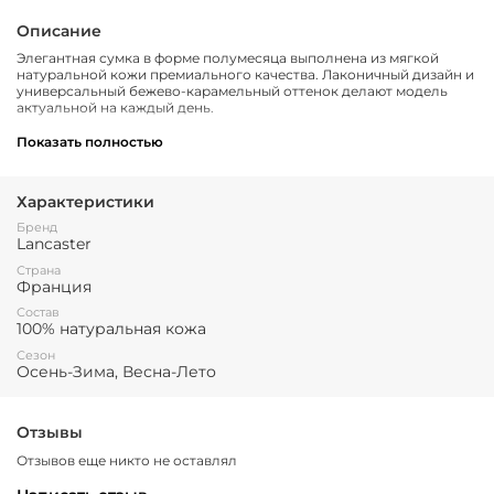
Описание
Элегантная сумка в форме полумесяца выполнена из мягкой
натуральной кожи премиального качества. Лаконичный дизайн и
универсальный бежево-карамельный оттенок делают модель
актуальной на каждый день.
современный силуэт «half-moon»;
Показать полностью
регулируемый плечевой ремень;
основное отделение на молнии;
Характеристики
компактный, но вместительный формат;
Бренд
Lancaster
фирменный логотип Lancaster на лицевой стороне.
Страна
Франция
Состав
Размер -
28
x
18
x
8
см
100% натуральная кожа
Сезон
Осень-Зима, Весна-Лето
Отзывы
Отзывов еще никто не оставлял