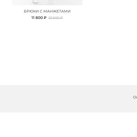
БРЮКИ С МАНЖЕТАМИ
11 800 ₽
23 600 ₽
О
8 800 511-51-95
+7 929 963-52-47
ООО "А-ФЭШЕН", ИНН/КПП 9715351268/771501001