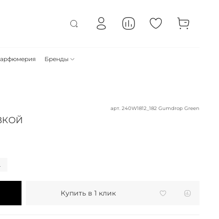
арфюмерия
Бренды
арт.
240W1812_182 Gumdrop Green
ВКОЙ
L
Купить в 1 клик