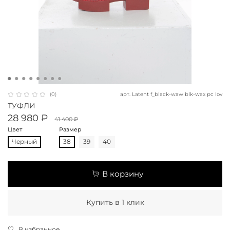
арт.
Latent f_black-waw blk-wax pc lov
(0)
ТУФЛИ
28 980 ₽
41 400 ₽
Цвет
Размер
Черный
38
39
40
В корзину
Купить в 1 клик
В избранное