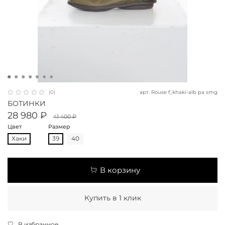
арт.
Rouse f_khaki-alb pa smg
(0)
БОТИНКИ
28 980 ₽
41 400 ₽
Цвет
Размер
Хаки
39
40
В корзину
Купить в 1 клик
В избранное