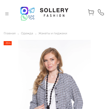
Главная
Одежда
Жакеты и пиджаки
-35%