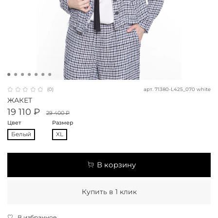
арт.
71380-L425_070 white
(0)
ЖАКЕТ
19 110 ₽
29 400 ₽
Цвет
Размер
Бeлый
XL
В корзину
Купить в 1 клик
В избранное