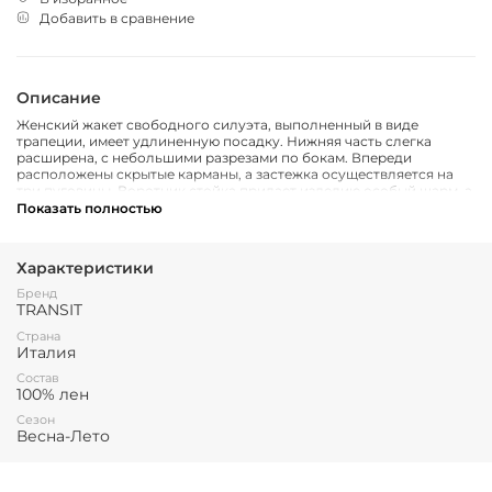
Добавить в сравнение
Описание
Женский жакет свободного силуэта, выполненный в виде
трапеции, имеет удлиненную посадку. Нижняя часть слегка
расширена, с небольшими разрезами по бокам. Впереди
расположены скрытые карманы, а застежка осуществляется на
три пуговицы. Воротник стойка придает изделию особый шарм, а
рукав длиной 3/4 украшен манжетом с небольшим разрезом.
Показать полностью
Характеристики
Бренд
TRANSIT
Страна
Италия
Состав
100% лен
Сезон
Весна-Лето