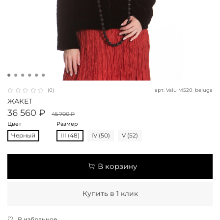
арт.
Valu M520_beluga
(0)
ЖАКЕТ
36 560 ₽
45 700 ₽
Цвет
Размер
Черный
III (48)
IV (50)
V (52)
В корзину
Купить в 1 клик
В избранное