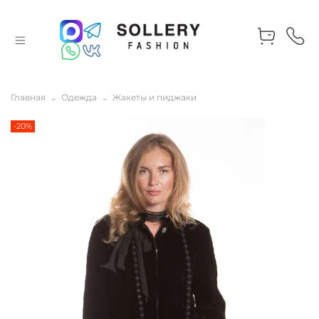
Главная
Одежда
Жакеты и пиджаки
-20%